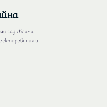
айна
ый сад своими
роектирования и