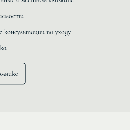
аемости
 консультации по уходу
ка
омнике