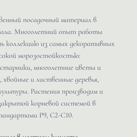
венный посадочный материал в
рала. Многолетний опыт работы
ть коллекцию из самых декоративных
ысокой морозостойкостью:
старники, многолетние цветы и
, хвойные и лиственные деревья,
культуры. Растения производим и
 закрытой корневой системой в
андартами Р9, С2-С10.
енные в местном климате