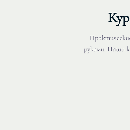
Кур
Практические
руками. Наши к