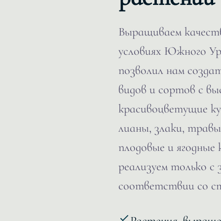
Выращиваем качест
условиях Южного У
позволил нам созда
видов и сортов с в
красивоцветущие ку
лианы, злаки, травы
плодовые и ягодные 
реализуем только с
соответствии со ст
Растения, выращ