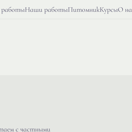
 работы
Наши работы
Питомник
Курсы
О на
а
зайна
отаем с частными