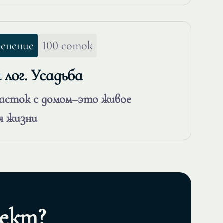
ленение
100 соток
лог. Усадьба
часток с домом–это живое
я жизни
ект?