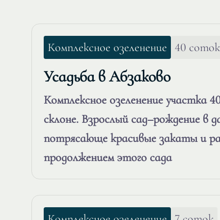
Комплексное озеленение
40 соток
Усадьба в Абзаково
Комплексное озеленение участка 4
склоне. Взрослый сад–рождение в да
потрясающе красивые закаты и р
продолжением этого сада
Комплексное озеленение
7 соток