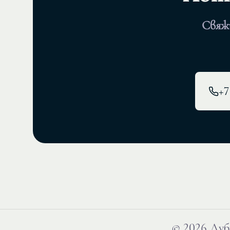
Свяж
+7
©
2026
Дуб