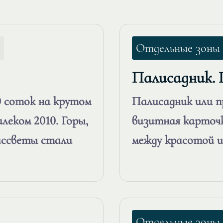
Отдельные зоны
Палисадник.
0 соток на крутом
Палисадник или 
леком 2010. Горы,
визитная карточк
ассветы стали
между красотой и
Отдельные зоны