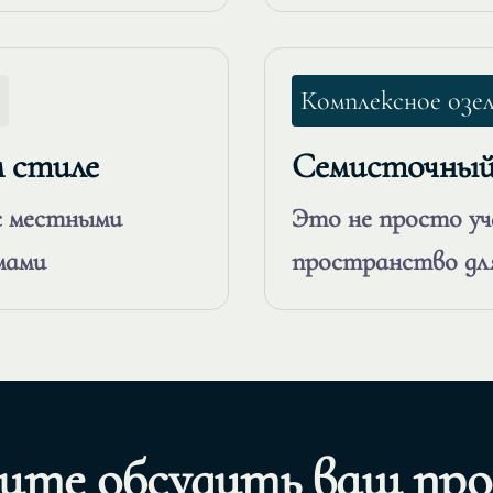
Комплексное озе
м стиле
Семисточный 
с местными
Это не просто у
мами
пространство дл
ите обсудить ваш про