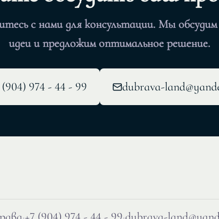
итесь с нами для консультации. Мы обсудим
идеи и предложим оптимальное решение.
 (904) 974 - 44 - 99
dubrava-land@yande
рава
·
+7 (904) 974 - 44 - 99
·
dubrava-land@yand