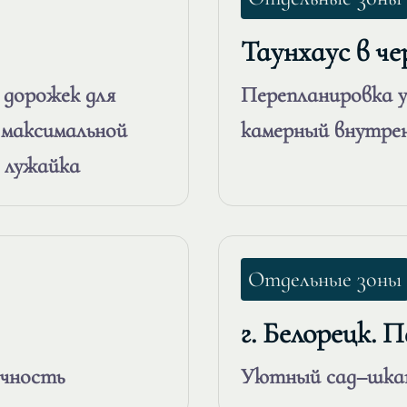
Таунхаус в ч
 дорожек для
Перепланировка у
я максимальной
камерный внутре
 лужайка
Отдельные зоны
г. Белорецк. 
ечность
Уютный сад–шкату