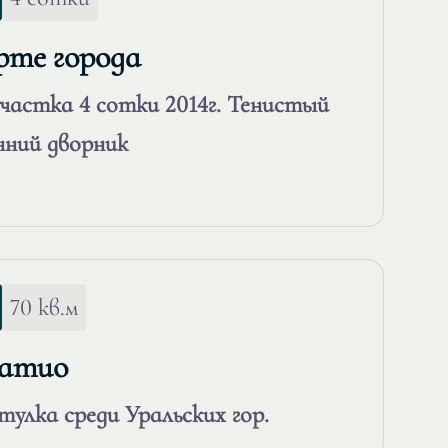
ерте города
частка 4 сотки 2014г. Тенистый
нний дворник
70 кв.м
Патио
лка среди Уральских гор.