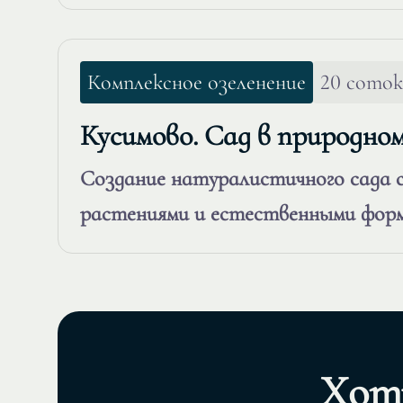
Комплексное озеленение
20 соток
Кусимово. Сад в природно
Создание натуралистичного сада 
растениями и естественными фор
Хот