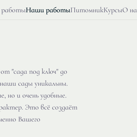
 работы
Наши работы
Питомник
Курсы
О на
т "сада под ключ" до
 наши сады уникальны.
, но и очень удобные.
актер. Это всё создаёт
именно Вашего