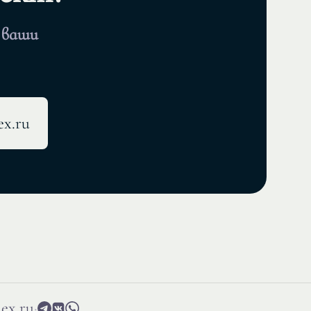
 ваши
x.ru
ex.ru
·